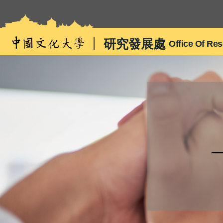
跳
到
主
研究發展處
Office Of Re
要
內
容
區