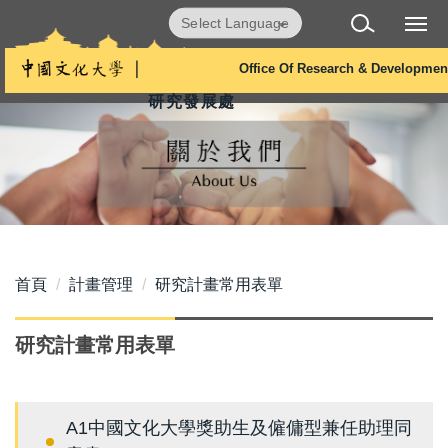
跳
Powered by
Translate
到
主
Office Of Research & Developmen
要
研究發展處
內
容
區
首頁
計畫管理
研究計畫常用表單
研究計畫常用表單
A1中國文化大學獎助生及僱傭型兼任助理同