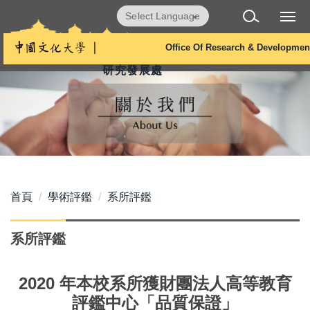
跳
Powered by
Translate
到
主
Office Of Research & Developmen
要
研究發展處
內
容
區
首頁
學術評鑑
系所評鑑
系所評鑑
2020 年本校系所獲財團法人高等教育
評鑑中心「品質保證」