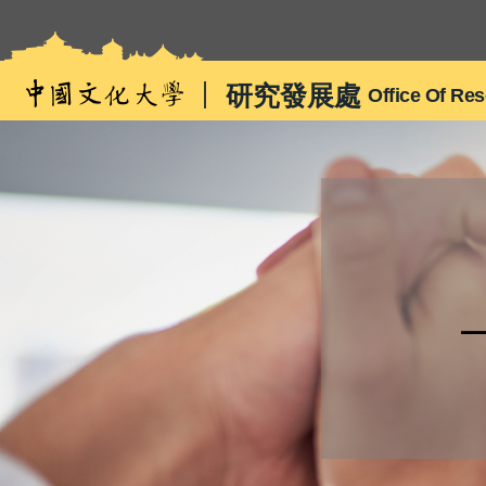
跳
到
主
研究發展處
Office Of Re
要
內
容
區